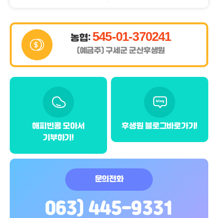
545-01-370241
농협:
(예금주) 구세군 군산후생원
해피빈
콩 모아서
후생원 블로그
바로가기!
기부하기!
문의전화
063) 445-9331