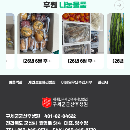
후원
나눔물품
(26년 6월 후원)
(26년 6월 후원)
(26년 6월 후원)
이용약관
개인정보처리방침
이메일무단수집거부
관리자
구세군군산후생원 401-82-04622
전라북도 군산시 월명로 514 대표. 양수정