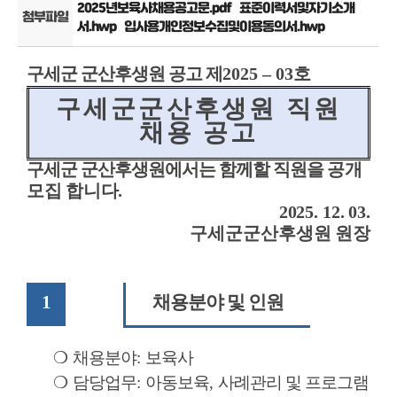
2025년보육사채용공고문.pdf
표준이력서및자기소개
첨부파일
서.hwp
입사용개인정보수집및이용동의서.hwp
구세군 군산후생원 공고 제
2025
–
03
호
구세군군산후생원 직원
채용 공고
구세군 군산후생원에서는 함께할 직원을
공개
모집 합니다
.
2025. 12. 03.
구세군군산후생원 원장
1
채용분야 및 인원
❍
채용분야
:
보육사
❍
담당업무
:
아동보육
,
사례관리 및 프로그램