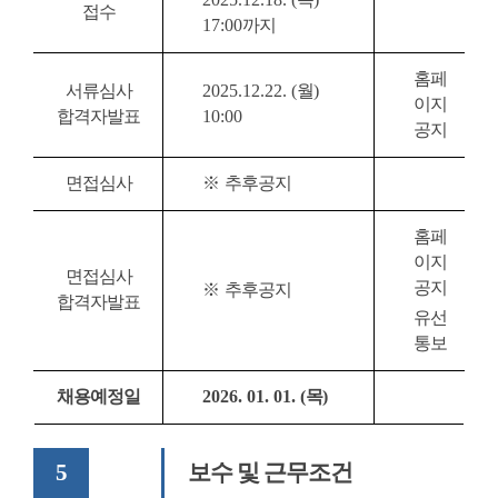
접수
17:00
까지
홈페
서류심사
2025.12.22. (
월
)
이지
합격자발표
10:00
공지
면접심사
※
추후공지
홈페
이지
면접심사
공지
※
추후공지
합격자발표
유선
통보
채용예정일
2026. 01. 01. (
목
)
5
보수 및 근무조건