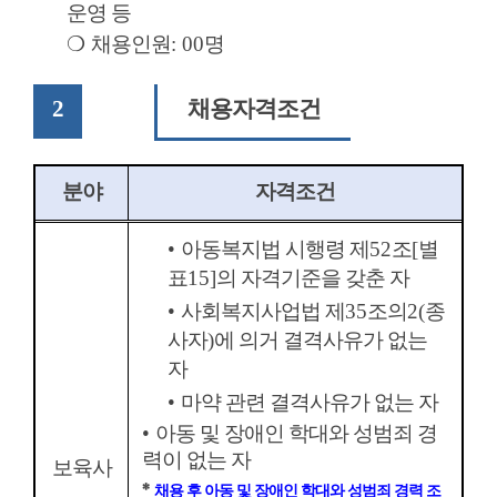
운영 등
❍
채용인원
: 00
명
2
채용자격조건
분야
자격조건
•
아동복지법 시행령 제
52
조
[
별
표
15]
의 자격기준을 갖춘 자
•
사회복지사업법 제
35
조의
2(
종
사자
)
에 의거 결격사유가 없는
자
•
마약 관련 결격사유가 없는 자
•
아동 및 장애인 학대와 성범죄 경
력이 없는 자
보육사
*
채용 후 아동 및 장애인 학대와 성범죄 경력 조