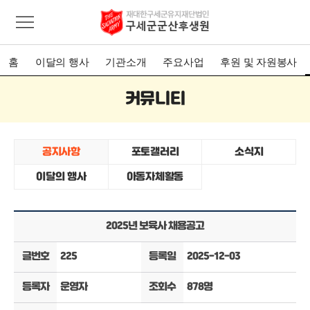
홈
이달의 행사
기관소개
주요사업
후원 및 자원봉사
커뮤니티
공지사항
포토갤러리
소식지
이달의 행사
아동자체활동
2025년 보육사 채용공고
글번호
225
등록일
2025-12-03
등록자
운영자
조회수
878명