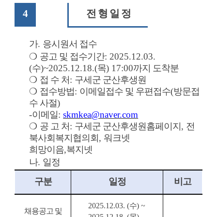
4
전 형 일 정
가
.
응시원서 접수
❍
공고 및 접수기간
: 2025.12.03.
(
수
)~2025.12.18.(
목
) 17:00
까지 도착분
❍
접 수 처
:
구세군 군산후생원
❍
접수방법
:
이메일접수 및 우편접수
(
방문접
수 사절
)
-
이메일
:
skmkea@naver.com
❍
공 고 처
:
구세군 군산후생원홈페이지
,
전
북사회복지협의회
,
워크넷
희망이음
,
복지넷
나
.
일정
구분
일정
비고
2025.12.03. (
수
) ~
채용공고 및
2025.12.18. (
목
)