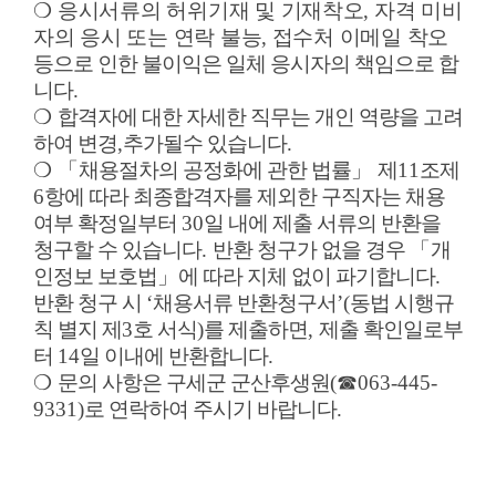
❍
응시서류의 허위기재 및 기재착오
,
자격 미비
자의 응시 또는 연락 불능
,
접수처 이메일 착오
등으로 인한 불이익은 일체 응시자의 책임으로 합
니다
.
❍
합격자에 대한 자세한 직무는 개인 역량을 고려
하여 변경
,
추가될수 있습니다
.
❍ 「
채용절차의 공정화에 관한 법률
」
제
11
조제
6
항에 따라 최종합격자를 제외한 구직자는 채용
여부 확정일부터
30
일 내에 제출 서류의 반환을
청구할 수 있습니다
.
반환 청구가 없을 경우
「
개
인정보 보호법
」
에 따라 지체 없이 파기합니다
.
반환 청구 시
‘
채용서류 반환청구서
’(
동법 시행규
칙 별지 제
3
호 서식
)
를 제출하면
,
제출 확인일로부
터
14
일 이내에 반환합니다
.
❍
문의 사항은 구세군 군산후생원
(
☎
063-445-
9331)
로 연락하여 주시기 바랍니다
.