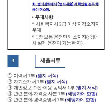
,
[
]
회
범죄경력에서
범죄내용
이 확인될 경우 채
.
용이 취소됨
•
우대사항
*
사회복지사
2
급 이상 자격소지자
우대
* 1
종 보통 운전면허 소지자
(
승합
차 실제 운전이 가능한 자
)
3
제출서류
①
이력서
1
부
(
별지 서식
)
②
자기소개서
1
부
(
별지 서식
)
③
개인정보 수집
·
이용 동의서
1
부
(
별지 서식
)
④
관련 분야 자격증 사본
1
부
(
해당자에 한함
)
⑤
관련 분야 경력증명서
1
부
(
해당자에 한함
)