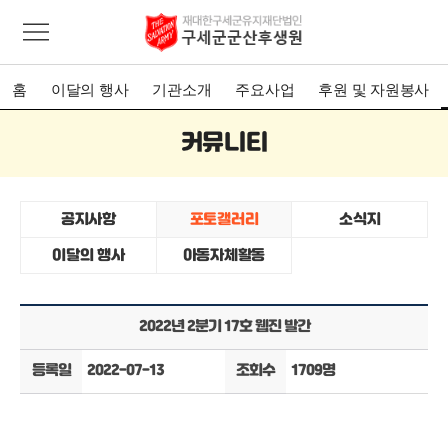
홈
이달의 행사
기관소개
주요사업
후원 및 자원봉사
커뮤니티
공지사항
포토갤러리
소식지
이달의 행사
아동자체활동
2022년 2분기 17호 웹진 발간
등록일
2022-07-13
조회수
1709명