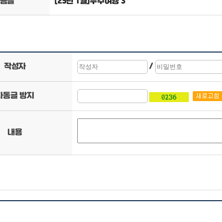
음글
[25년 1월]무주여행 3
작성자
/
자동글 방지
내용